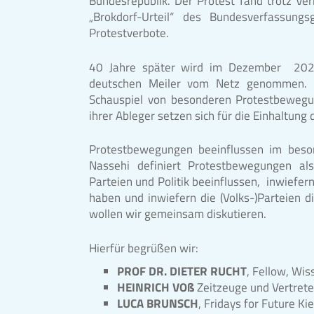
Bundesrepublik. Der Protest fand trotz Ve
„Brokdorf-Urteil“ des Bundesverfassung
Protestverbote.
40 Jahre später wird im Dezember 2021 
deutschen Meiler vom Netz genommen. Gle
Schauspiel von besonderen Protestbewegu
ihrer Ableger setzen sich für die Einhaltung 
Protestbewegungen beeinflussen im beson
Nassehi definiert Protestbewegungen al
Parteien und Politik beeinflussen, inwiefer
haben und inwiefern die (Volks-)Parteien d
wollen wir gemeinsam diskutieren.
Hierfür begrüßen wir:
PROF DR. DIETER RUCHT
, Fellow, Wi
HEINRICH VOß
Zeitzeuge und Vertret
LUCA BRUNSCH
, Fridays for Future Kie