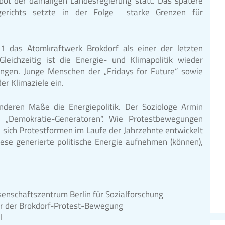
rbot der damaligen Landesregierung statt. Das spätere
sgerichts setzte in der Folge starke Grenzen für
das Atomkraftwerk Brokdorf als einer der letzten
ichzeitig ist die Energie- und Klimapolitik wieder
ngen. Junge Menschen der „Fridays for Future“ sowie
der Klimaziele ein.
deren Maße die Energiepolitik. Der Soziologe Armin
s „Demokratie-Generatoren“. Wie Protestbewegungen
n sich Protestformen im Laufe der Jahrzehnte entwickelt
iese generierte politische Energie aufnehmen (können),
ssenschaftszentrum Berlin für Sozialforschung
er der Brokdorf-Protest-Bewegung
l