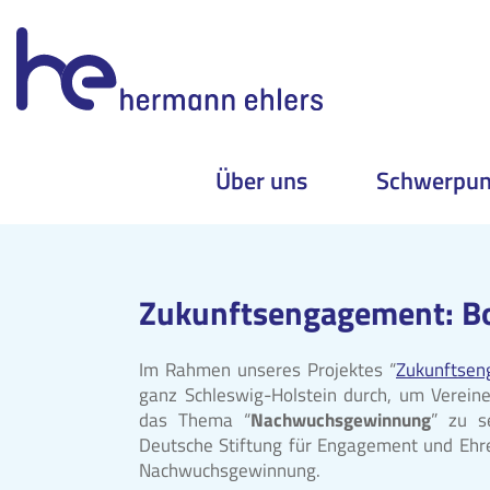
Über uns
Schwerpun
Skip
to
content
Zukunftsengagement: B
Im Rahmen unseres Projektes “
Zukunftse
ganz Schleswig-Holstein durch, um Verein
das Thema “
Nachwuchsgewinnung
” zu s
Deutsche Stiftung für Engagement und Ehren
Nachwuchsgewinnung.