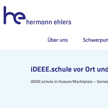
Über uns
Schwerpun
Skip
to
content
iDEEE.schule vor Ort un
iDEEE.schule in Husum/Marktplatz – Gemei