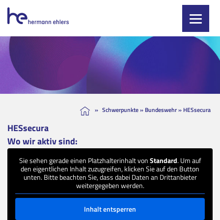
Skip
to
content
»
Schwerpunkte
»
Bundeswehr
»
HESsecura
HESsecura
Wo wir aktiv sind:
Sie sehen gerade einen Platzhalterinhalt von
Standard
. Um auf
den eigentlichen Inhalt zuzugreifen, klicken Sie auf den Button
unten. Bitte beachten Sie, dass dabei Daten an Drittanbieter
weitergegeben werden.
Inhalt entsperren