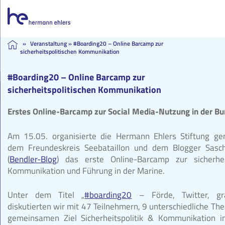
Skip
»
Veranstaltung
»
#Boarding20 – Online Barcamp zur
sicherheitspolitischen Kommunikation
to
content
#Boarding20 – Online Barcamp zur
sicherheitspolitischen Kommunikation
Erstes Online-Barcamp zur Social Media-Nutzung in der B
Am 15.05. organisierte die Hermann Ehlers Stiftung g
dem Freundeskreis Seebataillon und dem Blogger Sasc
(
Bendler-Blog
) das erste Online-Barcamp zur sicherheit
Kommunikation und Führung in der Marine.
Unter dem Titel „
#boarding20
– Förde, Twitter, gra
diskutierten wir mit 47 Teilnehmern, 9 unterschiedliche T
gemeinsamen Ziel Sicherheitspolitik & Kommunikation i