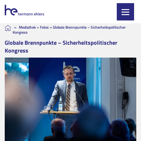
Skip
»
Mediathek
»
Fotos
»
Globale Brennpunkte – Sicherheitspolitischer
Kongress
to
content
Globale Brennpunkte – Sicherheitspolitischer
Kongress